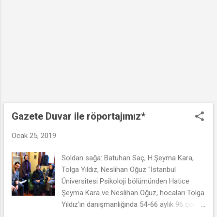
biyolojikleştirildiğinden dem vurmuştum.
Hafızam beni yanıltmıyorsa bir ay kadar
sonra, yağmurlu bir eylül akşamında
Kadıköy’de buluştuğumuzd...
Gazete Duvar ile röportajımız*
Ocak 25, 2019
Soldan sağa: Batuhan Saç, H.Şeyma Kara,
Tolga Yıldız, Neslihan Oğuz "İstanbul
Üniversitesi Psikoloji bölümünden Hatice
Şeyma Kara ve Neslihan Oğuz, hocaları Tolga
Yıldız'ın danışmanlığında 54-66 aylık 96 çocuk
üzerinde 'olumlu sosyal yalan' konusunu