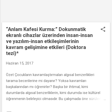
“Anlam Kafesi Kurma:” Dokunmatik
ekranlı cihazlar üzerinden insan-insan
ve yazılım-insan etkileşimlerinin
kavram gelişimine etkileri (Doktora
tezi)*
Haziran 15, 2017
Özet Çocukların kavramlaştırmaları algısal benzerlikleri
tarama becerilerine mi dayanır? Yoksa kavramları
başkalarından mı öğrenirler? Başka bir ihtimal, kimi
durumlarda algısal benzerliklerin, kimi durumda ise kültürel
öğrenmenin belirleyici olmasıdır. Bu çalışmada öne sürülen
model, Anlam Kafesi Kurma (AKK), literatürdeki bu bakış
açılarını eleştirerek, kavramlaştırmayı, zihinsel temsilleri