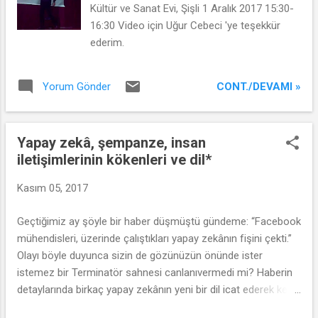
üç yaşlar olarak ikiye ayrıldığında, ...
Kültür ve Sanat Evi, Şişli 1 Aralık 2017 15:30-
16:30 Video için Uğur Cebeci 'ye teşekkür
ederim.
CONT./DEVAMI »
Yorum Gönder
Yapay zekâ, şempanze, insan
iletişimlerinin kökenleri ve dil*
Kasım 05, 2017
Geçtiğimiz ay şöyle bir haber düşmüştü gündeme: “Facebook
mühendisleri, üzerinde çalıştıkları yapay zekânın fişini çekti.”
Olayı böyle duyunca sizin de gözünüzün önünde ister
istemez bir Terminatör sahnesi canlanıvermedi mi? Haberin
detaylarında birkaç yapay zekânın yeni bir dil icat ederek kendi
aralarında konuşmaya başlamaları üzerine mühendislerin