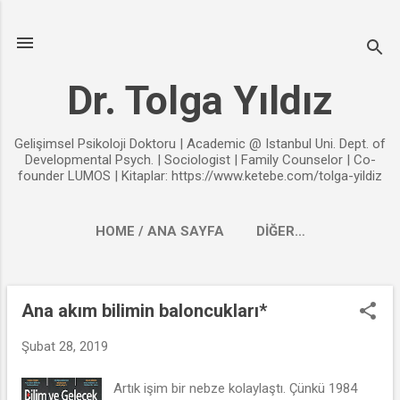
Ana içeriğe atla
Dr. Tolga Yıldız
Gelişimsel Psikoloji Doktoru | Academic @ Istanbul Uni. Dept. of
Developmental Psych. | Sociologist | Family Counselor | Co-
founder LUMOS | Kitaplar: https://www.ketebe.com/tolga-yildiz
HOME / ANA SAYFA
DIĞER…
Ana akım bilimin baloncukları*
K
a
Şubat 28, 2019
y
ı
Artık işim bir nebze kolaylaştı. Çünkü 1984