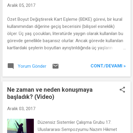
Aralık 05, 2017
Özet Boyut Değiştirerek Kart Eşleme (BDKE) görevi, bir kural
kullanımından diğerine geçiş becerisini (bilişsel esneklik)
ölçer. Üç yaş çocukları, literatürde yaygın olarak kullanılan bu
görevde genellikle başarısız olurlar. Ancak görevde kullanılan
kartlardaki şeylerin boyutları ayrıştırıldığında üç yaşların
performansı yükselmektedir. Bu fenomene dair iki yakın
hipotez söz konusudur: Yeniden tanımlama ve zihinsel
CONT./DEVAMI »
Yorum Gönder
dosyalar. Bu çalışmanın amacı, BDKE görevi üzerinde yapılan
farklı manipülasyonlarla bu iki hipotezi sınamaktır. Çalışmaya
katılan üç yaş çocuklarına (N = 38), orijinal BDKE ve buna
Ne zaman ve neden konuşmaya
özdeş objelerin kullanıldığı bir versiyon ile kart yerine sürekli
başladık? (Video)
bir objenin ve buna özdeş kartların kullanıldığı iki versiyon
daha olmak üzere dört görev uygulanmıştır. Sürekli şeyin
Aralık 03, 2017
kullanıldığı versiyonlarında eşleme o şeyin iki özelliği
üzerinden yapılmıştır. Sonuçta bu görevler arasında anlamlı
Düzensiz Sistemler Çalışma Grubu 17.
bir fark gözlenmemiştir. Ancak grup 42 aydan küçük ve büyük
Uluslararası Sempozyumu Nazım Hikmet