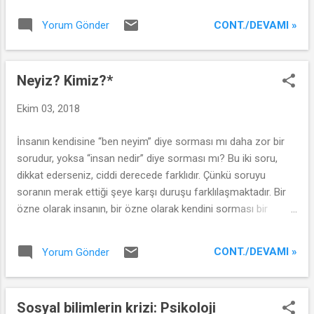
araştırdı. Yaptıkları çalışma Türkiye’de ilk
CONT./DEVAMI »
Yorum Gönder
örnekti. Yıldız öğrencilerinin başarısını
Twitter'da duyurunca Kara ve Oğuz'dan
haberdar olduk, çalışmalarını onlardan
Neyiz? Kimiz?*
dinledik." * Röportaj için lütfen tıklayınız .
Ekim 03, 2018
İnsanın kendisine “ben neyim” diye sorması mı daha zor bir
sorudur, yoksa “insan nedir” diye sorması mı? Bu iki soru,
dikkat ederseniz, ciddi derecede farklıdır. Çünkü soruyu
soranın merak ettiği şeye karşı duruşu farklılaşmaktadır. Bir
özne olarak insanın, bir özne olarak kendini sorması bir
acayiptir. Bir özne olarak insanın, bir nesne olarak kendini
sorması ise daha acayip değil midir? Bir de soruyu “ne” değil
CONT./DEVAMI »
Yorum Gönder
de “kim” diye sorarsak? İnsan kimdir, ben kimim?.. Evrenin
herhangi bir yerinde bu soruları kendine soran başkaları da
var mıdır? Varsa, acaba bize benziyorlar mıdır? Bu yüzden
Sosyal bilimlerin krizi: Psikoloji
evrene mesajlar gönderip durmuyor muyuz? Akıllı bir yaşam