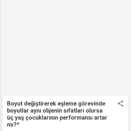
çarpıyordu. Peki, neden? Böyle bariz bir hata
nasıl bu kadar örgütlü bir şekilde hem de on
yıllar boyunca sürdürülmüş ve görmezden
gelinmiş olabilir? Bu yazıda yakından takip
ettiğim birkaç örnek üzerinden bu akıl
tutulmasını açıklamaya çalışacağım. Bu
büyük hataya karşı verilen ilk tepki, önce bu
hatayı biraz daha görmezden gelme, b...
Boyut değiştirerek eşleme görevinde
boyutlar aynı objenin sıfatları olursa
üç yaş çocuklarının performansı artar
mı?*