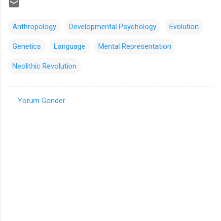
Anthropology
Developmental Psychology
Evolution
Genetics
Language
Mental Representation
Neolithic Revolution
Yorum Gönder
Y
o
r
u
m
l
a
r