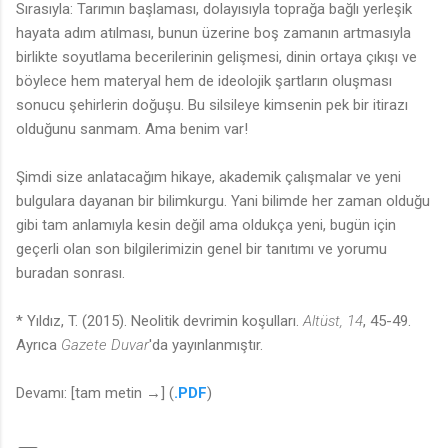
Sırasıyla: Tarımın başlaması, dolayısıyla toprağa bağlı yerleşik
hayata adım atılması, bunun üzerine boş zamanın artmasıyla
birlikte soyutlama becerilerinin gelişmesi, dinin ortaya çıkışı ve
böylece hem materyal hem de ideolojik şartların oluşması
sonucu şehirlerin doğuşu. Bu silsileye kimsenin pek bir itirazı
olduğunu sanmam. Ama benim var!
Şimdi size anlatacağım hikaye, akademik çalışmalar ve yeni
bulgulara dayanan bir bilimkurgu. Yani bilimde her zaman olduğu
gibi tam anlamıyla kesin değil ama oldukça yeni, bugün için
geçerli olan son bilgilerimizin genel bir tanıtımı ve yorumu
buradan sonrası.
* Yıldız, T. (2015). Neolitik devrimin koşulları.
Altüst, 14
, 45-49.
Ayrıca
Gazete Duvar
'da yayınlanmıştır.
Devamı: [tam metin →] (
.PDF
)