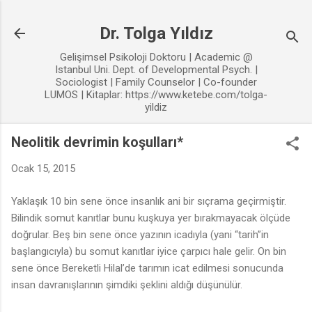
Ana içeriğe atla
Dr. Tolga Yıldız
Gelişimsel Psikoloji Doktoru | Academic @
Istanbul Uni. Dept. of Developmental Psych. |
Sociologist | Family Counselor | Co-founder
LUMOS | Kitaplar: https://www.ketebe.com/tolga-
yildiz
Neolitik devrimin koşulları*
Ocak 15, 2015
Yaklaşık 10 bin sene önce insanlık ani bir sıçrama geçirmiştir.
Bilindik somut kanıtlar bunu kuşkuya yer bırakmayacak ölçüde
doğrular. Beş bin sene önce yazının icadıyla (yani “tarih”in
başlangıcıyla) bu somut kanıtlar iyice çarpıcı hale gelir. On bin
sene önce Bereketli Hilal’de tarımın icat edilmesi sonucunda
insan davranışlarının şimdiki şeklini aldığı düşünülür.