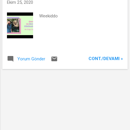
t
Ekim 25, 2020
l
Weekiddo
a
r
CONT./DEVAMI »
Yorum Gönder