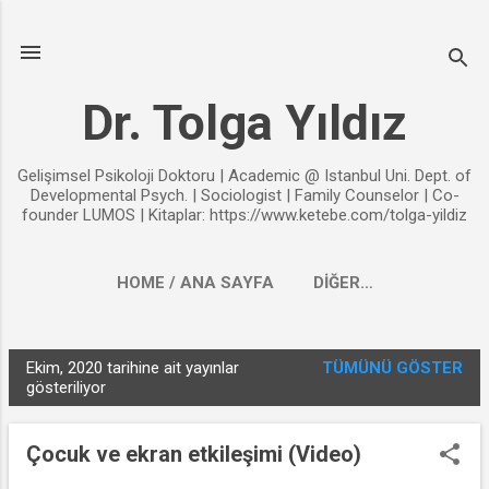
Ana içeriğe atla
Dr. Tolga Yıldız
Gelişimsel Psikoloji Doktoru | Academic @ Istanbul Uni. Dept. of
Developmental Psych. | Sociologist | Family Counselor | Co-
founder LUMOS | Kitaplar: https://www.ketebe.com/tolga-yildiz
HOME / ANA SAYFA
DIĞER…
Ekim, 2020 tarihine ait yayınlar
TÜMÜNÜ GÖSTER
K
gösteriliyor
a
y
Çocuk ve ekran etkileşimi (Video)
ı