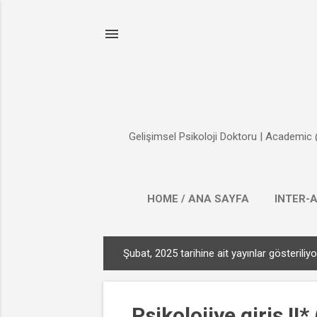
Gelişimsel Psikoloji Doktoru | Academic 
HOME / ANA SAYFA
INTER-
Şubat, 2025 tarihine ait yayınlar gösteriliyo
K
a
y
Psikolojiye giriş II*
ı