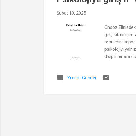
t
Şubat 10, 2025
l
a
Önsöz Elinizdeki
r
giriş kitabı için
teorilerini kap
psikolojiyi yaln
disiplinler arası
biyoloji, sosyolo
hedeflenmiştir. 
Yorum Gönder
gibi bireyin yaş
ve toplum üzerin
psikoloji arasınd