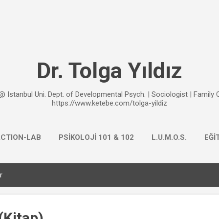
Ana içeriğe atla
Dr. Tolga Yıldız
@ Istanbul Uni. Dept. of Developmental Psych. | Sociologist | Family
https://www.ketebe.com/tolga-yildiz
ACTION-LAB
PSİKOLOJİ 101 & 102
L.U.M.O.S.
EĞİ
r
 (Kitap)