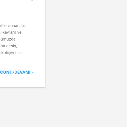
fler sunan, bir
mel kavram ve
günümüzde
aha geniş,
olojiyi fizik,
nde ele almak
kültürel etkiler
CONT./DEVAMI »
ital dünyanın birey
 ve ekonomi ile