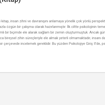
 kitap, insan zihni ve davranışını anlamaya yönelik çok yönlü perspekti
 fazla özgün bir çalışma olarak hazırlanmıştır. İlk ciltte psikolojinin te
samlı bir biçimde ele alarak sağlam bir zemin oluşturmuştuk. Ancak 
ızca bireysel zihin süreçleriyle ele almak yeterli olmamaktadır; insanı d
 bir çerçevede incelemek gereklidir. Bu yüzden Psikolojiye Giriş II’de, psik
ji, antropoloji, ekonomi, sanat ve teknoloji gibi alanlarla etkileşim içi
Kitap, evrenin fiziksel ve biyolojik doğasından, toplumsal dinamikler ve 
antısına doğrudan yansıyan konulara kadar geniş bir içeriğe sahiptir. Dij
deki etkilerinden, sanatsal yaratım süreçlerinin psikolojik temellerine
aki ilişkiye kadar birçok alanı kapsayan çok yönlü bi...