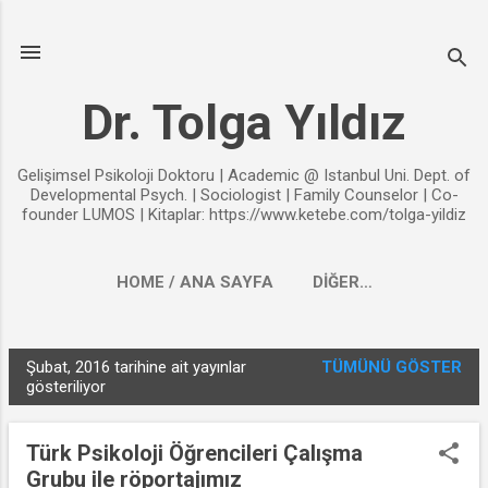
Ana içeriğe atla
Dr. Tolga Yıldız
Gelişimsel Psikoloji Doktoru | Academic @ Istanbul Uni. Dept. of
Developmental Psych. | Sociologist | Family Counselor | Co-
founder LUMOS | Kitaplar: https://www.ketebe.com/tolga-yildiz
HOME / ANA SAYFA
DIĞER…
Şubat, 2016 tarihine ait yayınlar
TÜMÜNÜ GÖSTER
K
gösteriliyor
a
y
Türk Psikoloji Öğrencileri Çalışma
ı
Grubu ile röportajımız