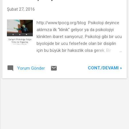
t
l
Şubat 27, 2016
a
http://www.tpocg.org/blog Psikoloji deyince
r
aklımıza ilk “klinik” geliyor ya da psikolojiyi
klinikten ibaret sanıyoruz. Psikoloji gibi bir ucu
biyolojide bir ucu felsefede olan bir disiplin
için bu büyük bir haksızlık olsa gerek. Bir
gelişim psikoloğuyla, daha da önemlisi bizden
biriyle, TPÖÇG’ü, bizleri çok iyi tanıyan biriyle,
CONT./DEVAMI »
Yorum Gönder
yani İstanbul Üniversitesi Gelişim Psikolojisi
Anabilim Dalı’ndan Tolga Yıldız’la röportaj
yaptık: