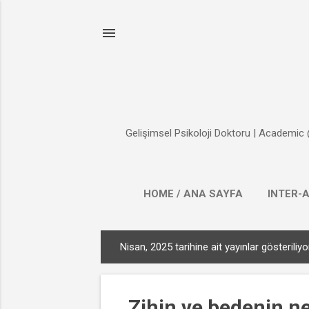
Gelişimsel Psikoloji Doktoru | Academic 
HOME / ANA SAYFA
INTER-
Nisan, 2025 tarihine ait yayınlar gösteriliyo
K
a
y
Zihin ve bedenin ne
ı