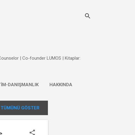
 Counselor | Co-founder LUMOS | Kitaplar:
TİM-DANIŞMANLIK
HAKKINDA
TÜMÜNÜ GÖSTER
ş