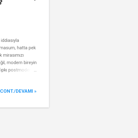
iddiasıyla
a masum, hatta pek
k mirasımızı
ğil, modern bireyin
. Tıpkı postmodern
acılığıyla, bir meta
açıklama rejimi.
CONT./DEVAMI »
nlerce yıl önceki
lar”dır. Aşırı