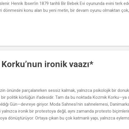
slenir. Henrik Ibsen’in 1879 tarihli Bir Bebek Evi oyununda evini terk e
eri dönmesini konu alan bu yeni metin, bir devam oyunu olmaktan çok,
ahneye yerleşir. Bu dönüş, bir zamanlar çarpıcı bir özgürlük eylemi ol
hem kişisel hem de toplumsal düzeyde yeniden düşünmeye zorlar. Ibsen
nalinde, bireysel hakikatini aramak uğruna evini ve çocuklarını terk ed
ni altüst etmişti. O sahne, Avrupa modernizminin kadın öznesine dair
n biriydi. Nora 2 ise o kırılmanın dibe çökmüş tortularıyla başlar. Yılla...
 Korku’nun ironik vaazı*
in önünde parçalanırken sessiz kalmak, yalnızca psikolojik bir donukl
 bir politik körlüğün ifadesidir. Tam da bu noktada Kozmik Korku—ya d
ldığı Gün—devreye giriyor. Moda Sahnesi’nin sahnelemesi, Danimarkal
ni yalnızca ironik bir protestoya değil, aynı zamanda protesto biçimleri
stoya dönüştürüyor. Ortaya çıkan bu çok katmanlı yapı, yalnızca eylemsi
an saplantımızı da kahkahalarla yerle bir ediyor. Oyun, sahneye taşıdığı 