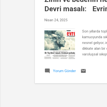
t
Devri masalı: Evrim
l
a
Nisan 24, 2025
r
Son yıllarda top
kamuoyunda sıkça
nesnel geliyor; 
dikkate alan bir
varoluşsal sıkış
çağın diğer tüket
haline gelmiştir
Yorum Gönder
Evrimsel psikolo
çevresel koşulla
şeker tüketim eği