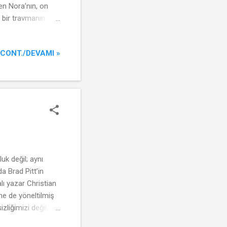
den Nora’nın, on
 bir travmanın
arak sunulan terk
’in Nora’sı, Bir
CONT./DEVAMI »
erek, dönemin
 en simgesel
uk değil; aynı
a Brad Pitt’in
ı yazar Christian
ne de yöneltilmiş
zliğimizi değil,
kolektif histeri