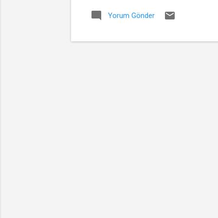
aracılığıyla sade
Yorum Gönder
sorguluyor. Çağı
sahnedeki korku
bölünmüş bir özn