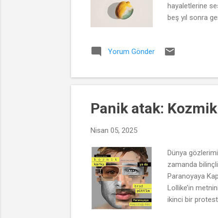
hayaletlerine se
beş yıl sonra g
yankısı olarak s
edişin bedelini 
Yorum Gönder
Bebek Evi’nin fi
ahlaki değerleri
kırılma anlarında
Panik atak: Kozmik
Nisan 05, 2025
Dünya gözlerimiz
zamanda bilinçli
Paranoyaya Kapı
Lollike’in metni
ikinci bir prote
eylem fikrine ol