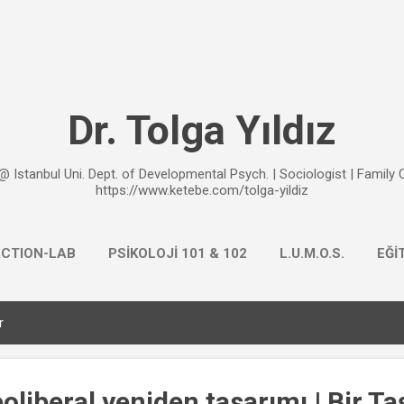
Ana içeriğe atla
Dr. Tolga Yıldız
@ Istanbul Uni. Dept. of Developmental Psych. | Sociologist | Family
https://www.ketebe.com/tolga-yildiz
ACTION-LAB
PSİKOLOJİ 101 & 102
L.U.M.O.S.
EĞİ
r
oliberal yeniden tasarımı | Bir Ta