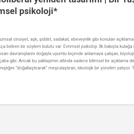
sel psikoloji*
lumsal cinsiyet, aşk, şiddet, sadakat, ebeveynlik gibi konuları açıklama 
 beliren bir söylem bulutu var: Evrimsel psikoloji. İlk bakışta kulağ
insan davranışlarını doğayla uyumlu biçimde anlamaya çalışan, biyoloji
 çaba gibi. Ancak bu yaklaşımın altında sadece bilimsel bir açıklama de
mışlığını “doğallaştırarak” meşrulaştıran, ideolojik bir yönelim yatıyor
ilebilir anlatıları gibi evrimsel psikoloji de, özellikle popüler formları ar
: Paketlenmiş, kolay anlaşılır, güçlü hissettiren ama yüzeyde kalan bir 
jinin temel vaadi şu: Bugün sergilediğimiz birçok davranışın kökeni, bi
rda atalarımızın hayatta kalmasına yardımcı olan psikolojik “adaptasyon
limi, erkeklerin genç kadınlara ilgisi,...