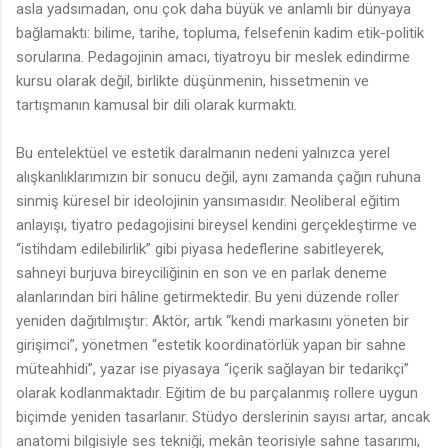
asla yadsımadan, onu çok daha büyük ve anlamlı bir dünyaya
bağlamaktı: bilime, tarihe, topluma, felsefenin kadim etik-politik
sorularına. Pedagojinin amacı, tiyatroyu bir meslek edindirme
kursu olarak değil, birlikte düşünmenin, hissetmenin ve
tartışmanın kamusal bir dili olarak kurmaktı.
Bu entelektüel ve estetik daralmanın nedeni yalnızca yerel
alışkanlıklarımızın bir sonucu değil, aynı zamanda çağın ruhuna
sinmiş küresel bir ideolojinin yansımasıdır. Neoliberal eğitim
anlayışı, tiyatro pedagojisini bireysel kendini gerçekleştirme ve
“istihdam edilebilirlik” gibi piyasa hedeflerine sabitleyerek,
sahneyi burjuva bireyciliğinin en son ve en parlak deneme
alanlarından biri hâline getirmektedir. Bu yeni düzende roller
yeniden dağıtılmıştır: Aktör, artık “kendi markasını yöneten bir
girişimci”, yönetmen “estetik koordinatörlük yapan bir sahne
müteahhidi”, yazar ise piyasaya “içerik sağlayan bir tedarikçi”
olarak kodlanmaktadır. Eğitim de bu parçalanmış rollere uygun
biçimde yeniden tasarlanır. Stüdyo derslerinin sayısı artar, ancak
anatomi bilgisiyle ses tekniği, mekân teorisiyle sahne tasarımı,