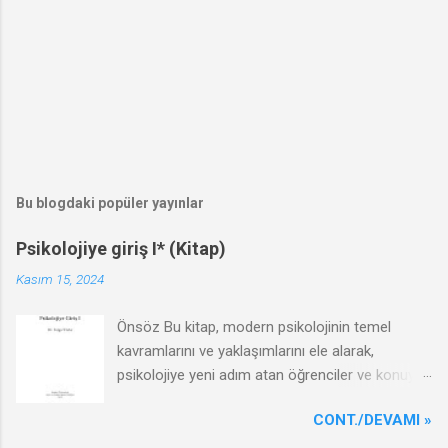
Bu blogdaki popüler yayınlar
Psikolojiye giriş I* (Kitap)
Kasım 15, 2024
Önsöz Bu kitap, modern psikolojinin temel
kavramlarını ve yaklaşımlarını ele alarak,
psikolojiye yeni adım atan öğrenciler ve konuyla
ilgilenen tüm okuyucular için anlaşılır ve
CONT./DEVAMI »
kapsamlı bir rehber sunmayı amaçlamaktadır.
"Psikolojiye Giriş" adlı bu eser, psikoloji biliminin