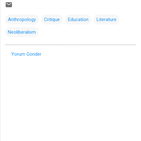
Anthropology
Critique
Education
Literature
Neoliberalism
Yorum Gönder
Y
o
r
u
m
l
a
r