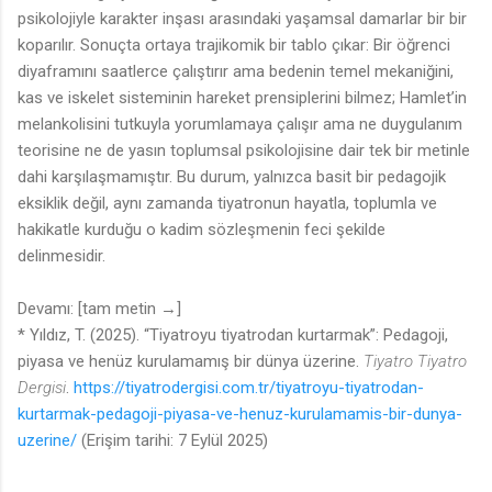
psikolojiyle karakter inşası arasındaki yaşamsal damarlar bir bir
koparılır. Sonuçta ortaya trajikomik bir tablo çıkar: Bir öğrenci
diyaframını saatlerce çalıştırır ama bedenin temel mekaniğini,
kas ve iskelet sisteminin hareket prensiplerini bilmez; Hamlet’in
melankolisini tutkuyla yorumlamaya çalışır ama ne duygulanım
teorisine ne de yasın toplumsal psikolojisine dair tek bir metinle
dahi karşılaşmamıştır. Bu durum, yalnızca basit bir pedagojik
eksiklik değil, aynı zamanda tiyatronun hayatla, toplumla ve
hakikatle kurduğu o kadim sözleşmenin feci şekilde
delinmesidir.
Devamı: [tam metin →]
* Yıldız, T. (2025). “Tiyatroyu tiyatrodan kurtarmak”: Pedagoji,
piyasa ve henüz kurulamamış bir dünya üzerine.
Tiyatro Tiyatro
Dergisi
.
https://tiyatrodergisi.com.tr/tiyatroyu-tiyatrodan-
kurtarmak-pedagoji-piyasa-ve-henuz-kurulamamis-bir-dunya-
uzerine/
(Erişim tarihi: 7 Eylül 2025)