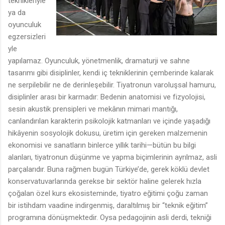
teknikleriyle
ya da
oyunculuk
egzersizleri
yle
yapılamaz. Oyunculuk, yönetmenlik, dramaturji ve sahne
tasarımı gibi disiplinler, kendi iç tekniklerinin çemberinde kalarak
ne serpilebilir ne de derinleşebilir. Tiyatronun varoluşsal hamuru,
disiplinler arası bir karmadır: Bedenin anatomisi ve fizyolojisi,
sesin akustik prensipleri ve mekânın mimari mantığı,
canlandırılan karakterin psikolojik katmanları ve içinde yaşadığı
hikâyenin sosyolojik dokusu, üretim için gereken malzemenin
ekonomisi ve sanatların binlerce yıllık tarihi—bütün bu bilgi
alanları, tiyatronun düşünme ve yapma biçimlerinin ayrılmaz, asli
parçalarıdır. Buna rağmen bugün Türkiye’de, gerek köklü devlet
konservatuvarlarında gerekse bir sektör haline gelerek hızla
çoğalan özel kurs ekosisteminde, tiyatro eğitimi çoğu zaman
bir istihdam vaadine indirgenmiş, daraltılmış bir “teknik eğitim”
programına dönüşmektedir. Oysa pedagojinin asli derdi, tekniği