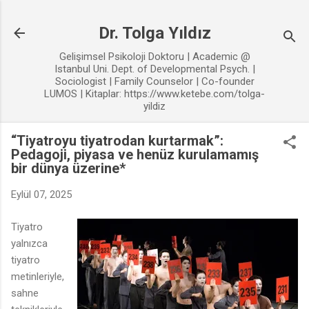
Ana içeriğe atla
Dr. Tolga Yıldız
Gelişimsel Psikoloji Doktoru | Academic @
Istanbul Uni. Dept. of Developmental Psych. |
Sociologist | Family Counselor | Co-founder
LUMOS | Kitaplar: https://www.ketebe.com/tolga-
yildiz
“Tiyatroyu tiyatrodan kurtarmak”:
Pedagoji, piyasa ve henüz kurulamamış
bir dünya üzerine*
Eylül 07, 2025
Tiyatro
yalnızca
tiyatro
metinleriyle,
sahne